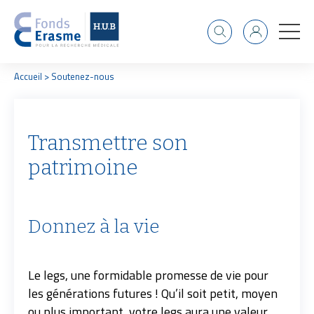
Recherche
Identifiant
F
Accueil
Soutenez-nous
i
l
d
'
Transmettre son
A
r
patrimoine
i
a
n
e
Donnez à la vie
Le legs, une formidable promesse de vie pour
les générations futures ! Qu’il soit petit, moyen
ou plus important, votre legs aura une valeur