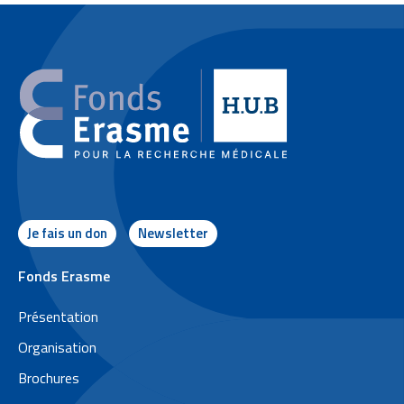
Je fais un don
Newsletter
P
Fonds Erasme
i
Présentation
e
Organisation
d
Brochures
d