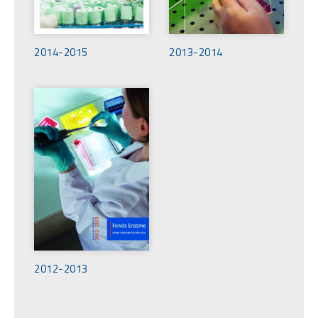
2014-2015
2013-2014
D
o
c
u
m
e
n
t
2012-2013