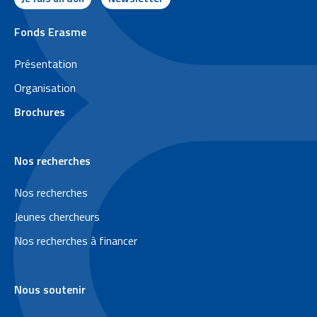
P
Fonds Erasme
i
Présentation
e
Organisation
d
Brochures
d
e
Nos recherches
p
a
Nos recherches
g
Jeunes chercheurs
e
Nos recherches à financer
Nous soutenir