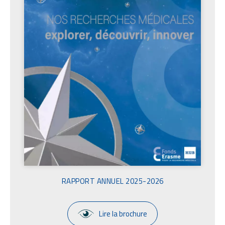
t
e
s
RAPPORT ANNUEL 2025-2026
Lire la brochure