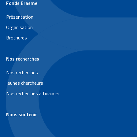
P
Fonds Erasme
i
Présentation
e
Organisation
d
Brochures
d
e
Nos recherches
p
a
Nos recherches
g
Jeunes chercheurs
e
Nos recherches à financer
Nous soutenir