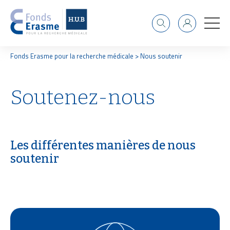
Recherche
Identifiant
F
Fonds Erasme pour la recherche médicale
Nous soutenir
i
l
d
Soutenez-nous
'
A
r
i
a
Les différentes manières de nous
n
e
soutenir