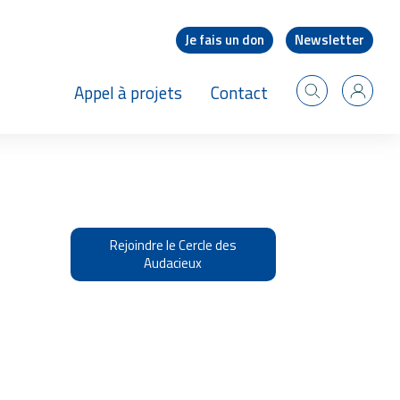
Je fais un don
Newsletter
Appel à projets
Contact
Recherche
Identif
Appel à projets 2026
Rejoindre le Cercle des
Audacieux