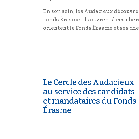
a
En son sein, les Audacieux découvren
l
Fonds Érasme. Ils ouvrent à ces cher
orientent le Fonds Érasme et ses ch
e
Le Cercle des Audacieux
au service des candidats
et mandataires du Fonds
Érasme