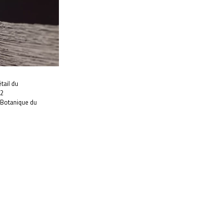
tail du
22
u Botanique du