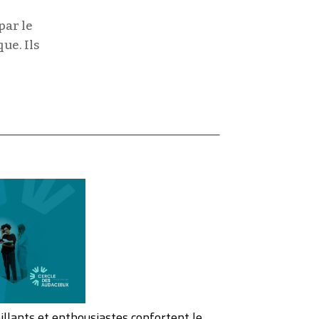
par le
ue. Ils
eillants et enthousiastes confortent le