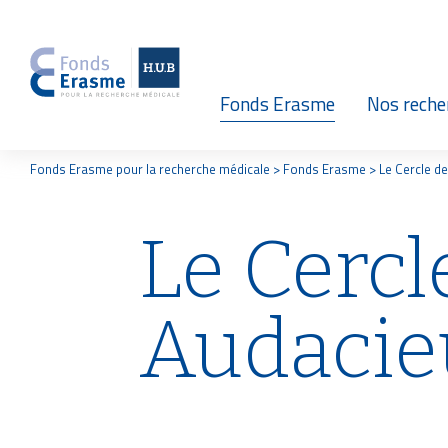
N
a
Fonds Erasme
Nos reche
v
i
Présentation
Nos reche
F
Fonds Erasme pour la recherche médicale
Fonds Erasme
Le Cercle d
i
l
g
Organisation
Jeunes che
d
Le Cercl
'
A
a
Brochures
Nos recherches
r
i
Audacie
t
a
Newsletters
n
e
i