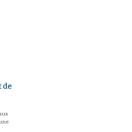
t de
 aux
’une