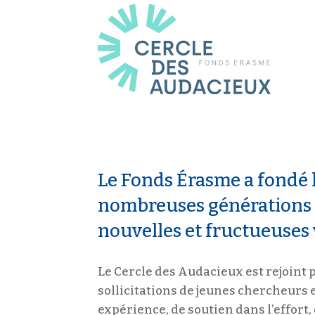
o
n
p
r
i
n
Le Fonds Érasme a fondé 
nombreuses générations
c
nouvelles et fructueuses 
i
Le Cercle des Audacieux est rejoint 
p
sollicitations de jeunes chercheurs
expérience, de soutien dans l’effort,