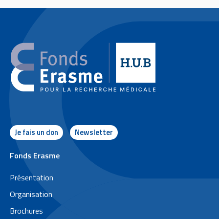
Je fais un don
Newsletter
P
Fonds Erasme
i
Présentation
e
Organisation
d
Brochures