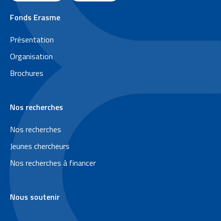
P
Fonds Erasme
i
Présentation
e
Organisation
d
Brochures
d
e
Nos recherches
p
a
Nos recherches
g
Jeunes chercheurs
e
Nos recherches à financer
Nous soutenir