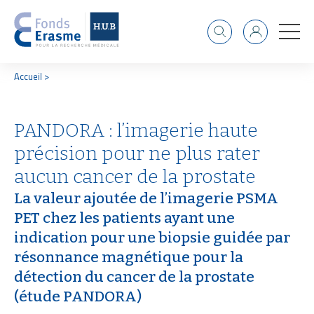
Recherche
Identifiant
F
Accueil
i
l
d
PANDORA : l’imagerie haute
'
A
précision pour ne plus rater
r
i
aucun cancer de la prostate
a
n
La valeur ajoutée de l’imagerie PSMA
e
PET chez les patients ayant une
indication pour une biopsie guidée par
résonnance magnétique pour la
détection du cancer de la prostate
(étude PANDORA)