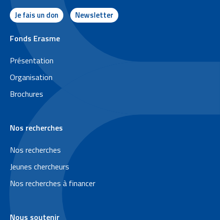
Je fais un don
Newsletter
P
Fonds Erasme
i
Présentation
e
Organisation
d
Brochures
d
e
Nos recherches
p
a
Nos recherches
g
Jeunes chercheurs
e
Nos recherches à financer
Nous soutenir