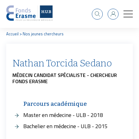
Recherche
Identifiant
F
Accueil
Nos jeunes chercheurs
i
l
d
'
Nathan Torcida Sedano
A
r
MÉDECIN CANDIDAT SPÉCIALISTE - CHERCHEUR
i
FONDS ERASME
a
n
e
Parcours académique
Master en médecine - ULB - 2018
Bachelier en médecine - ULB - 2015