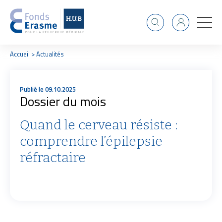
Recherche
Identifiant
F
Accueil
Actualités
i
l
d
Publié le 09.10.2025
'
Dossier du mois
A
r
i
Quand le cerveau résiste :
a
comprendre l’épilepsie
n
e
réfractaire