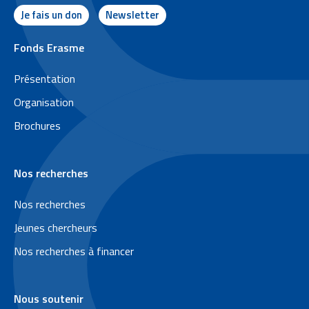
Je fais un don
Newsletter
P
Fonds Erasme
i
Présentation
e
Organisation
d
Brochures
d
e
Nos recherches
p
a
Nos recherches
g
Jeunes chercheurs
e
Nos recherches à financer
Nous soutenir