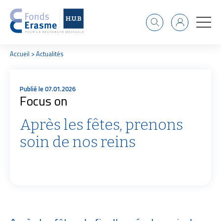
Recherche
Identifiant
F
Accueil
Actualités
i
l
d
Publié le 07.01.2026
'
Focus on
A
r
i
Après les fêtes, prenons
a
n
soin de nos reins
e