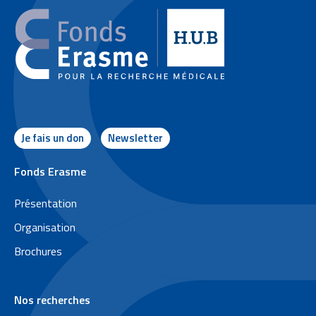
Je fais un don
Newsletter
P
Fonds Erasme
i
Présentation
e
Organisation
d
Brochures
d
e
Nos recherches
p