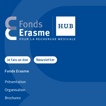
Je fais un don
Newsletter
P
Fonds Erasme
i
Présentation
e
Organisation
d
Brochures
d