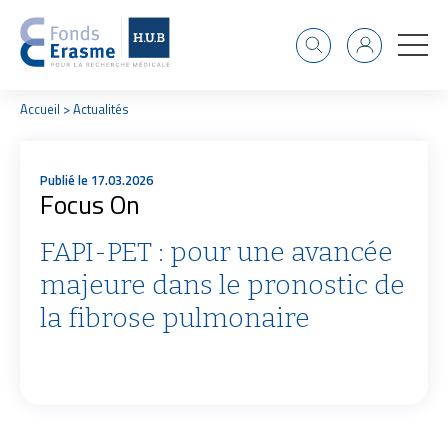
Recherche
Identifiant
F
Accueil
Actualités
i
l
d
Publié le 17.03.2026
'
Focus On
A
r
i
FAPI-PET : pour une avancée
a
majeure dans le pronostic de
n
e
la fibrose pulmonaire