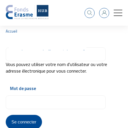
Recherche
Identifiant
F
Accueil
i
l
d
Connexion par nom d'utilisateur/adresse mail
'
A
r
Vous pouvez utiliser votre nom d'utilisateur ou votre
i
adresse électronique pour vous connecter.
a
n
e
Mot de passe