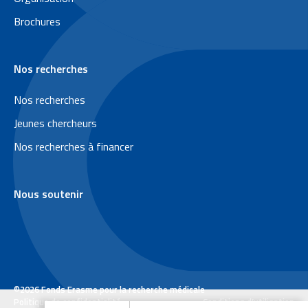
d
Brochures
d
e
Nos recherches
p
a
Nos recherches
g
Jeunes chercheurs
e
Nos recherches à financer
Nous soutenir
©2026 Fonds Erasme pour la recherche médicale
L
Politique de confidentialité
Conditions d’utilisation