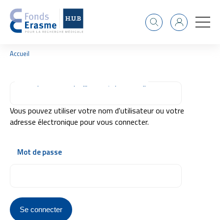
Recherche
Identifiant
F
Accueil
i
l
d
Connexion par nom d'utilisateur/adresse mail
'
A
r
Vous pouvez utiliser votre nom d'utilisateur ou votre
i
adresse électronique pour vous connecter.
a
n
e
Mot de passe