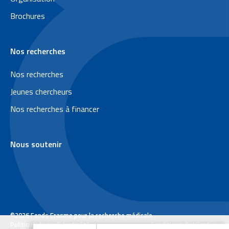
d
Brochures
d
e
Nos recherches
p
a
Nos recherches
g
Jeunes chercheurs
e
Nos recherches à financer
Nous soutenir
©2026 Fonds Erasme pour la recherche médicale
L
Politique de confidentialité
Conditions d’utilisation