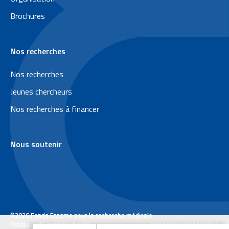
d
Brochures
d
e
Nos recherches
p
a
Nos recherches
g
Jeunes chercheurs
e
Nos recherches à financer
Nous soutenir
©2026 Fonds Erasme pour la recherche médicale
L
Politique de confidentialité
Conditions d’utilisation