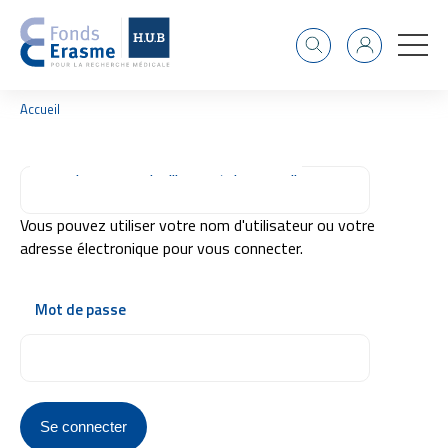
Recherche
Identifiant
F
Accueil
i
l
d
Connexion par nom d'utilisateur/adresse mail
'
A
r
Vous pouvez utiliser votre nom d'utilisateur ou votre
i
adresse électronique pour vous connecter.
a
n
e
Mot de passe