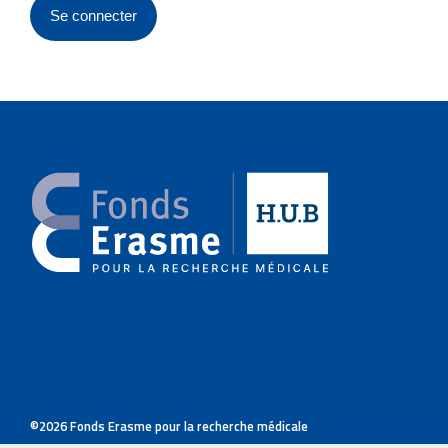
o
n
p
r
i
n
c
i
p
©2026 Fonds Erasme pour la recherche médicale