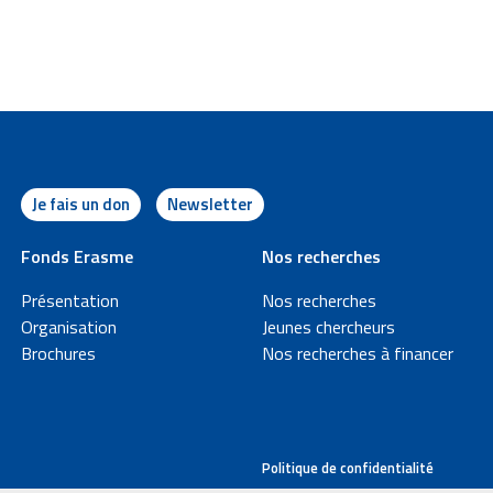
Je fais un don
Newsletter
P
Fonds Erasme
Nos recherches
Présentation
Nos recherches
i
Organisation
Jeunes chercheurs
Brochures
Nos recherches à financer
e
d
L
Politique de confidentialité