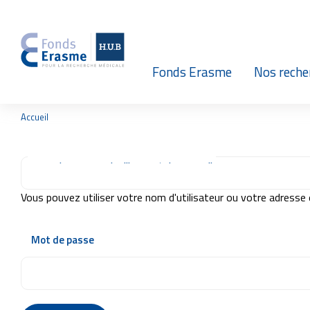
N
a
Fonds Erasme
Nos reche
v
i
Présentation
Nos reche
F
Accueil
i
l
g
Organisation
Jeunes che
d
Connexion par nom d'utilisateur/adresse mail
'
A
a
Brochures
Nos recherches
r
Vous pouvez utiliser votre nom d'utilisateur ou votre adresse
i
t
a
Newsletters
n
Mot de passe
e
i